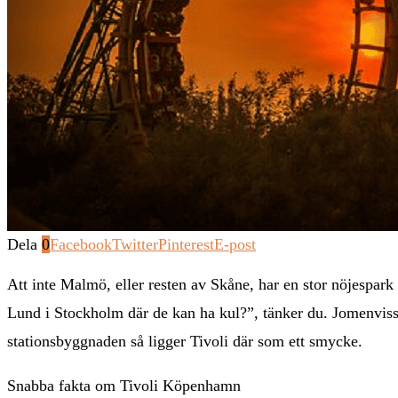
Dela
0
Facebook
Twitter
Pinterest
E-post
Att inte Malmö, eller resten av Skåne, har en stor nöjespark 
Lund i Stockholm där de kan ha kul?”, tänker du. Jomenvisst
stationsbyggnaden så ligger Tivoli där som ett smycke.
Snabba fakta om Tivoli Köpenhamn