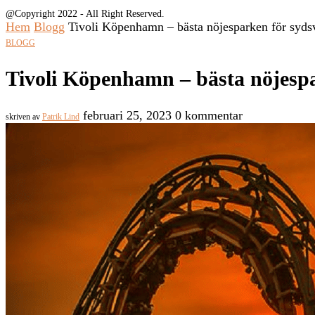
@Copyright 2022 - All Right Reserved.
Hem
Blogg
Tivoli Köpenhamn – bästa nöjesparken för syds
BLOGG
Tivoli Köpenhamn – bästa nöjesp
februari 25, 2023
0 kommentar
skriven av
Patrik Lind