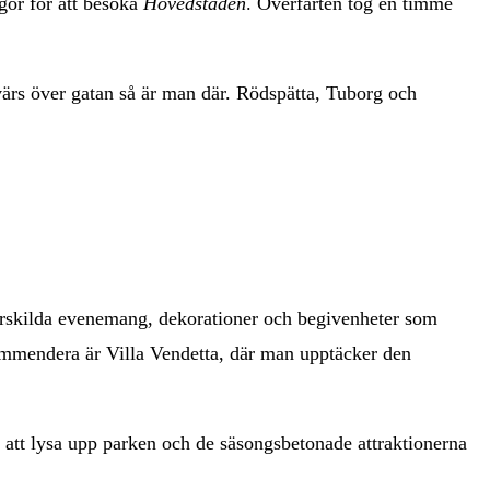
gör för att besöka
Hovedstaden
. Överfarten tog en timme
tvärs över gatan så är man där. Rödspätta, Tuborg och
 särskilda evenemang, dekorationer och begivenheter som
ommendera är Villa Vendetta, där man upptäcker den
r att lysa upp parken och de säsongsbetonade attraktionerna