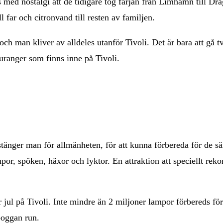
 med nostalgi att de tidigare tog färjan från Limhamn till Dra
l far och citronvand till resten av familjen.
och man kliver av alldeles utanför Tivoli. Det är bara att gå 
uranger som finns inne på Tivoli.
n stänger man för allmänheten, för att kunna förbereda för de
r, spöken, häxor och lyktor. En attraktion att speciellt rek
r jul på Tivoli. Inte mindre än 2 miljoner lampor förbereds fö
boggan run.