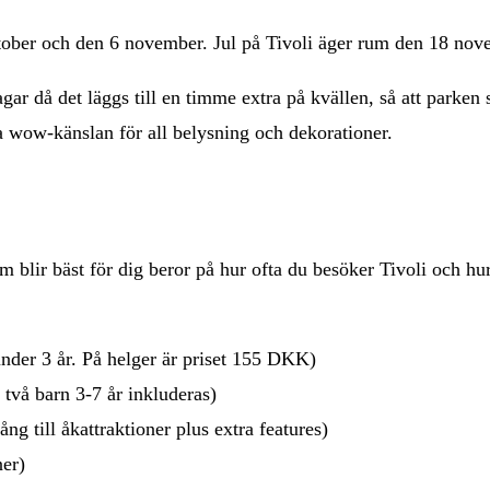
ktober och den 6 november. Jul på Tivoli äger rum den 18 nov
gar då det läggs till en timme extra på kvällen, så att parken 
a wow-känslan för all belysning och dekorationer.
som blir bäst för dig beror på hur ofta du besöker Tivoli och hu
nder 3 år. På helger är priset 155 DKK)
 två barn 3-7 år inkluderas)
g till åkattraktioner plus extra features)
ner)