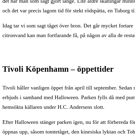
det har man som sagt gjort länge. Lite äldre skåningar minns
och det var precis lagom tid för stekt rödspätta, en Tuborg til
Idag tar vi som sagt tåget över bron. Det går mycket fortare 
citronvand kan man fortfarande få, på någon av alla de resta
Tivoli Köpenhamn – öppettider
Tivoli håller vanligen öppet från april till september. Seda
erbjuds i samband med Halloween. Parken fylls då med pumpo
hemsökta källaren under H.C. Andersens slott.
Efter Halloween stänger parken igen, nu för att förbereda fö
öppnas upp, såsom tomtetåget, den kinesiska lyktan och To