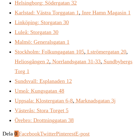
Helsingborg: Södergatan 32
Karlstad: Västra Torggatan 1
,
Inre Hamn Magasin 1
Linköping: Storgatan 30
Luleå: Storgatan 30
Malmö: Generalsgatan 1
Stockholm: Folkungagatan 105
,
Lströmergatan 20
,
Heliosgången 2
,
Norrlandsgatan 31-33
,
Sundbybergs
Torg 1
Sundsvall: Esplanaden 12
Umeå: Kungsgatan 48
Uppsala: Klostergatan 6-8
,
Marknadsgatan 3j
Västerås: Stora Torget 5
Örebro: Drottninggatan 38
Dela
0
Facebook
Twitter
Pinterest
E-post