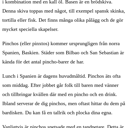
i kombination med en kall öl. Basen är en brödskiva.
Denna skiva toppas med något, till exempel spansk skinka,
tortilla eller fisk. Det finns många olika pålägg och de gör
mycket speciella skapelser.
Pinchos (eller pinxtos) kommer ursprungligen från norra
Spanien, Baskien. Städer som Bilbao och San Sebastian är
kända för det antal pincho-barer de har.
Lunch i Spanien är dagens huvudmåltid. Pinchos äts ofta
som middag. Efter jobbet går folk till baren med vänner
och tillbringar kvällen där med en pincho och en drink.
Ibland serverar de dig pinchos, men oftast hittar du dem på
bardisken. Du kan få en tallrik och plocka dina egna.
Vanligtvis är pinchos spetsade med en tandpetare. Detta är