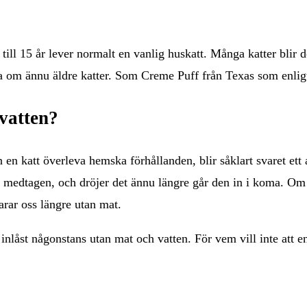
12 till 15 år lever normalt en vanlig huskatt. Många katter blir
a om ännu äldre katter. Som Creme Puff från Texas som enligt 
 vatten?
en katt överleva hemska förhållanden, blir såklart svaret ett 
t medtagen, och dröjer det ännu längre går den in i koma. Om de
rar oss längre utan mat.
bli inlåst någonstans utan mat och vatten. För vem vill inte att